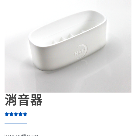
消音器





iNAP Muffler Set