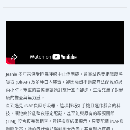
Jeanie 多年來深受睡眠呼吸中止症困擾，曾嘗試過雙相陽壓呼
吸器 (BiPAP) 及多種口內裝置，卻因強烈不適感無法配戴超過
兩小時，笨重的設備更讓她對旅行望而卻步，生活充滿了對健
康的擔憂與無力感。
直到遇見 iNAP負壓呼吸器，這項輕巧如手機且運作靜音的科
技，讓她終於能整夜穩定配戴，甚至能與原有的顳顎關節
(TMJ) 咬合板完美相容。睡眠檢查結果顯示，只要配戴 iNAP負
壓呼吸器，她的症狀便能得到極大改善，甚至趨近痊癒。