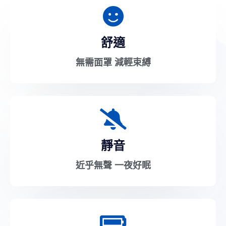
舒適
無需面罩 減輕束縛
靜音
近乎無聲 一夜好眠