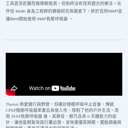
工具甚至赴醫院做睡眠檢測，但始終沒有找到適合的療法。在
伴侶 Kevin 身為工程師的積極研究與搜索下，終於找到iNAP!並
讓Ikimi開始使用 iNAP負壓呼吸器 。
Theron 熱愛健行與野營，但確診睡眠呼吸中止症後，傳統
CPAP陽壓呼吸器笨重且具侵入性，限制了他的戶外生活。改
用 iNAP負壓呼吸器 後，其靜音、輕巧且具 6 天續航力的設
計，讓他能輕鬆背起行囊出發，並恢復優質睡眠，擺脫頭痛與