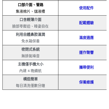
口部介面、管路
使用配件
集液棉片、儲液槽
口含輕薄介面
配戴體驗
臉部零壓迫、睡姿自在
利用自體鼻腔濕潤
濕度適應
免水箱保養
密閉式系統
運作聲響
無排氣噪音
主機僅手機大小
攜帶便利
內建 4 晚續航
構造簡單
保養維護
每日清洗僅數分鐘