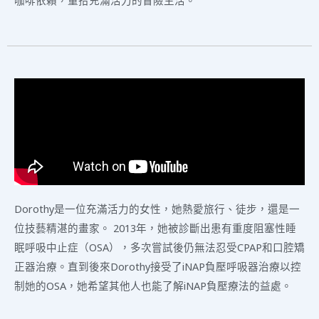
咖啡依賴，重拾充滿活力的冒險生活。
Dorothy是一位充滿活力的女性，她熱愛旅行、徒步，還是一
位技藝精湛的畫家。 2013年，她被診斷出患有重度阻塞性睡
眠呼吸中止症（OSA），多次嘗試後仍無法忍受CPAP和口腔矯
正器治療。直到後來Dorothy接受了iNAP負壓呼吸器治療以控
制她的OSA，她希望其他人也能了解iNAP負壓療法的益處。