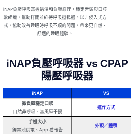
iNAP負壓呼吸器透過溫和負壓原理，穩定舌頭與口腔
軟組織，幫助打開並維持呼吸道暢通。以非侵入式方
式，協助改善睡眠時呼吸不順的問題，帶來更自然、
舒適的睡眠體驗。
iNAP負壓呼吸器 vs CPAP
陽壓呼吸器
iNAP
VS
微負壓穩定口咽
運
作方式
自然鼻呼吸，無風壓干擾
手機大小
外觀／體積
鋰電池供電、App 看報告