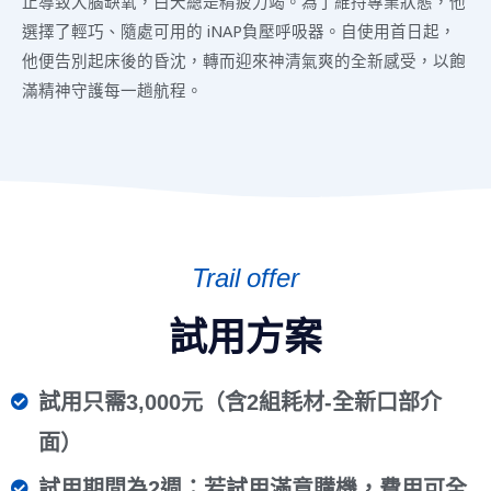
止導致大腦缺氧，白天總是精疲力竭。為了維持專業狀態，他
選擇了輕巧、隨處可用的 iNAP負壓呼吸器。自使用首日起，
他便告別起床後的昏沈，轉而迎來神清氣爽的全新感受，以飽
滿精神守護每一趟航程。
Trail offer
試用方案
試用只需3,000元（含2組耗材-全新口部介
面）
試用期間為2週；若試用滿意購機，費用可全