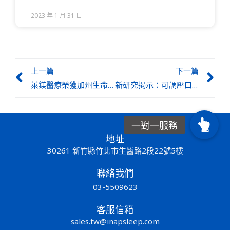
2023 年 1 月 31 日
上一篇
下一篇
萊鎂醫療榮獲加州生命科學大獎｜iNAP 技術引領睡眠呼吸治療新時代
新研究揭示：可調壓口內負壓療法顯著提升阻塞性睡眠呼吸中止治療效果
地址
30261 新竹縣竹北市生醫路2段22號5樓
聯絡我們
03-5509623
客服信箱
sales.tw@inapsleep.com