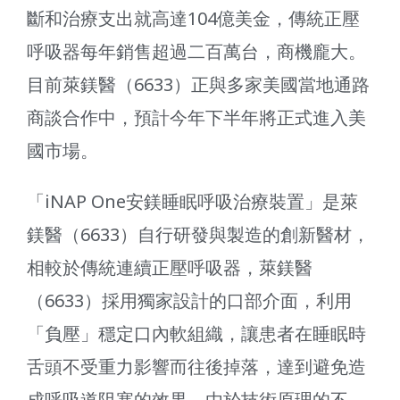
斷和治療支出就高達104億美金，傳統正壓
呼吸器每年銷售超過二百萬台，商機龐大。
目前萊鎂醫（6633）正與多家美國當地通路
商談合作中，預計今年下半年將正式進入美
國市場。
「iNAP One安鎂睡眠呼吸治療裝置」是萊
鎂醫（6633）自行研發與製造的創新醫材，
相較於傳統連續正壓呼吸器，萊鎂醫
（6633）採用獨家設計的口部介面，利用
「負壓」穩定口內軟組織，讓患者在睡眠時
舌頭不受重力影響而往後掉落，達到避免造
成呼吸道阻塞的效果，由於技術原理的不