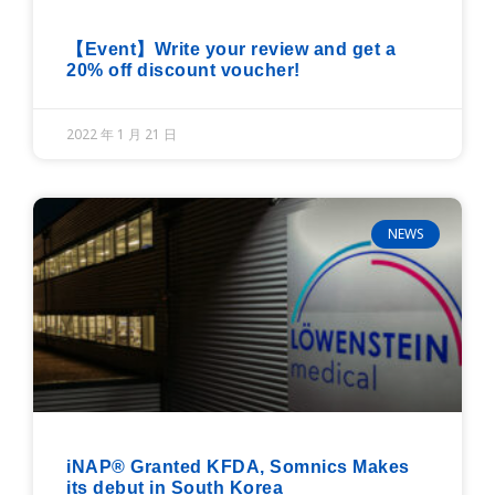
【Event】Write your review and get a
20% off discount voucher!
2022 年 1 月 21 日
NEWS
iNAP® Granted KFDA, Somnics Makes
its debut in South Korea