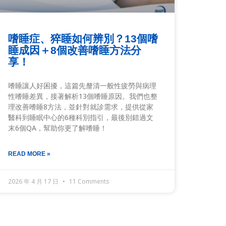
嗜睡症、猝睡如何辨別？13個嗜
睡成因＋8個改善嗜睡方法分
享！
嗜睡讓人好困擾，這篇先釐清一般性疲勞與病理
性嗜睡差異，接著解析13個嗜睡原因。我們也整
理改善嗜睡8方法，並針對就診需求，提供從家
醫科到睡眠中心的6種科別指引，最後別錯過文
末6個QA，幫助你更了解嗜睡！
READ MORE »
2026 年 4 月 17 日
11 Comments