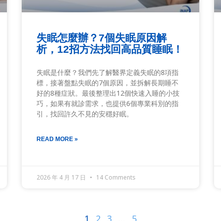
失眠怎麼辦？7個失眠原因解
析，12招方法找回高品質睡眠！
失眠是什麼？我們先了解醫界定義失眠的8項指
標，接著盤點失眠的7個原因，並拆解長期睡不
好的8種症狀。最後整理出12個快速入睡的小技
巧，如果有就診需求，也提供6個專業科別的指
引，找回許久不見的安穩好眠。
READ MORE »
2026 年 4 月 17 日
14 Comments
1
2
3
…
5