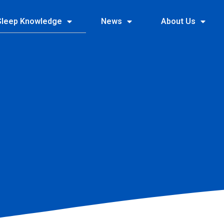
Sleep Knowledge
News
About Us