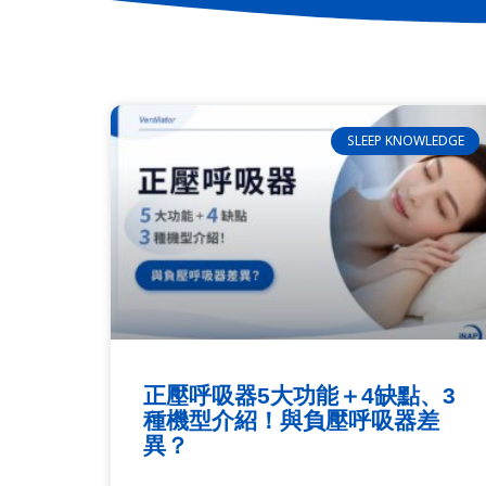
SLEEP KNOWLEDGE
正壓呼吸器5大功能＋4缺點、3
種機型介紹！與負壓呼吸器差
異？