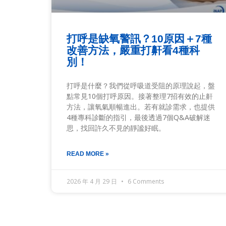
打呼是缺氧警訊？10原因＋7種
改善方法，嚴重打鼾看4種科
別！
打呼是什麼？我們從呼吸道受阻的原理說起，盤
點常見10個打呼原因。接著整理7招有效的止鼾
方法，讓氧氣順暢進出。若有就診需求，也提供
4種專科診斷的指引，最後透過7個Q&A破解迷
思，找回許久不見的靜謐好眠。
READ MORE »
2026 年 4 月 29 日
6 Comments