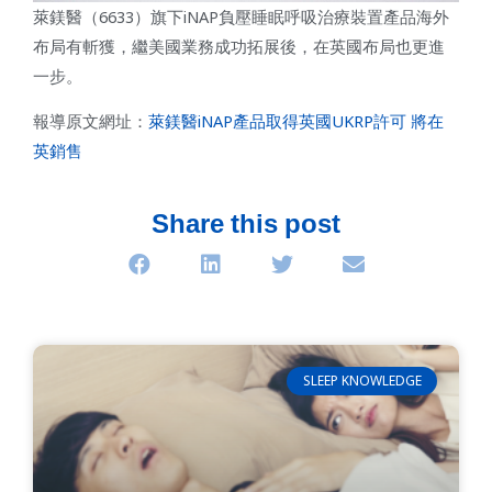
萊鎂醫（6633）旗下iNAP負壓睡眠呼吸治療裝置產品海外
布局有斬獲，繼美國業務成功拓展後，在英國布局也更進
一步。
報導原文網址：
萊鎂醫iNAP產品取得英國UKRP許可 將在
英銷售
Share this post
SLEEP KNOWLEDGE