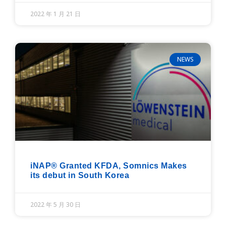
2022 年 1 月 21 日
NEWS
iNAP® Granted KFDA, Somnics Makes
its debut in South Korea
2022 年 5 月 30 日