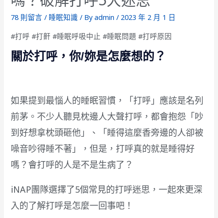
78 則留言
/
睡眠知識
/ By
admin
/
2023 年 2 月 1 日
#打呼 #打鼾 #睡眠呼吸中止 #睡眠問題 #打呼原因
關於打呼，你/妳是怎麼想的？
如果提到最惱人的睡眠習慣，「打呼」應該是名列
前茅。不少人聽見枕邊人大聲打呼，都會抱怨「吵
到好想拿枕頭砸他」、「睡得這麼香旁邊的人卻被
噪音吵得睡不著」，但是，打呼真的就是睡得好
嗎？會打呼的人是不是生病了？
iNAP團隊選擇了5個常見的打呼迷思，一起來更深
入的了解打呼是怎麼一回事吧！