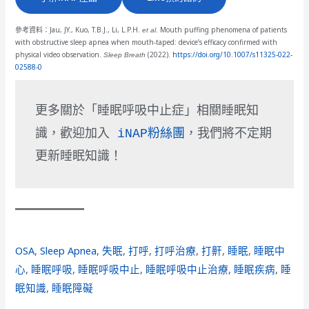
參考資料：Jau, JY., Kuo, T.B.J., Li, L.P.H.
et al.
Mouth puffing phenomena of patients
with obstructive sleep apnea when mouth-taped: device’s efficacy confirmed with
physical video observation.
Sleep Breath
(2022).
https://doi.org/10.1007/s11325-022-
02588-0
更多關於「睡眠呼吸中止症」相關睡眠知
識，歡迎加入 
iNAP粉絲團
，我們將不定期
更新睡眠知識！
OSA
, 
Sleep Apnea
, 
失眠
, 
打呼
, 
打呼治療
, 
打鼾
, 
睡眠
, 
睡眠中
心
, 
睡眠呼吸
, 
睡眠呼吸中止
, 
睡眠呼吸中止治療
, 
睡眠疾病
, 
睡
眠知識
, 
睡眠障礙