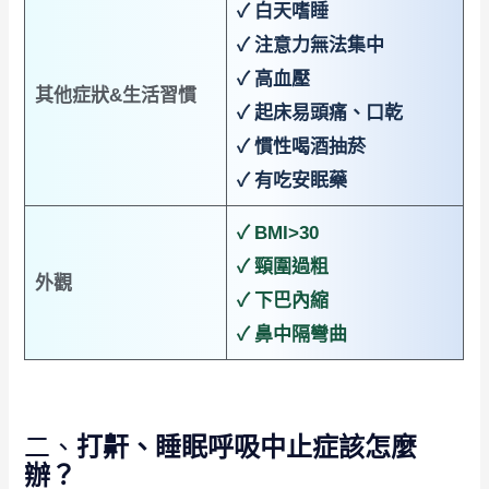
✓ 白天嗜睡
✓ 注意力無法集中
✓ 高血壓
其他症狀&生活習慣
✓ 起床易頭痛、口乾
✓ 慣性喝酒抽菸
✓ 有吃安眠藥
✓ BMI>30
✓ 頸圍過粗
外觀
✓ 下巴內縮
✓ 鼻中隔彎曲
二、
打鼾、睡眠呼吸中止症該怎麼
辦？